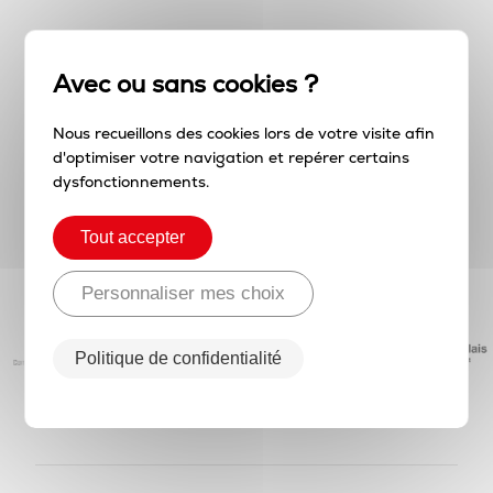
Nos partenaires, nos
complices
Nous recueillons des cookies lors de votre visite afin
d'optimiser votre navigation et repérer certains
Rien ne serait possible sans nos partenaires,
dysfonctionnements.
engagés à nos côtés. Nous partageons
une
ambition commune
pour notre territoire et
Tout accepter
ses habitants.
Personnaliser mes choix
Politique de confidentialité