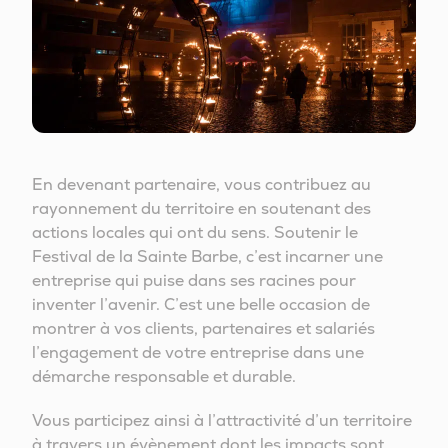
En devenant partenaire, vous contribuez au
rayonnement du territoire en soutenant des
actions locales qui ont du sens. Soutenir le
Festival de la Sainte Barbe, c’est incarner une
entreprise qui puise dans ses racines pour
inventer l’avenir. C’est une belle occasion de
montrer à vos clients, partenaires et salariés
l’engagement de votre entreprise dans une
démarche responsable et durable.
Vous participez ainsi à l’attractivité d’un territoire
à travers un évènement dont les impacts sont