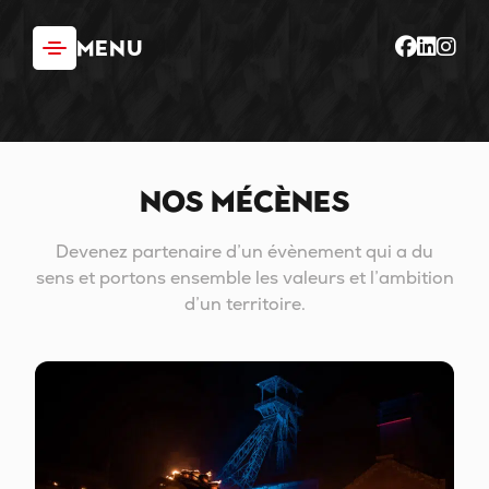
Panneau de gestion des cookies
MENU
Nos mécènes
Devenez partenaire d’un évènement qui a du
sens et portons ensemble les valeurs et l’ambition
d’un territoire.