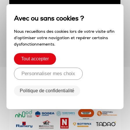
Nous recueillons des cookies lors de votre visite afin
d'optimiser votre navigation et repérer certains
dysfonctionnements.
Tout accepter
Personnaliser mes choix
Avec le soutien
exceptionnel de nos
Politique de confidentialité
mécènes et sponsors 2025